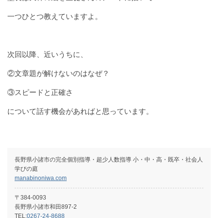
一つひとつ教えていますよ。
次回以降、近いうちに、
②文章題が解けないのはなぜ？
③スピードと正確さ
について話す機会があればと思っています。
⻑野県⼩諸市の完全個別指導・超少⼈数指導 ⼩・中・⾼・既卒・社会⼈
学びの庭
manabinoniwa.com
〒384-0093
長野県小諸市和田897-2
TEL:
0267-24-8688