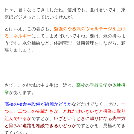
日々、暑くなってきましたね。信州でも、夏は暑いです。東
京ほどジメっとしてはいませんが。
とはいえ、この暑さも、
勉強のやる気のヴォルテージを上げ
るエネルギー
にしてしまえばいいですね。要は、気の持ちよ
うです。水分補給など、体調管理・健康管理をしながら、頑
張りましょう。
さて、この地域の中３生は、近々、
高校
の
学校見学
や
体験授
業
があります。
高校の校舎や設備が綺麗かどうか
などだけでなく、ぜひ、
一
つ上、二つ上の先輩たちが、どれだけいきいきと授業に取り
組んでいるか
ですとか、
いざというときに頼りになる先生方
と悩みや進路を相談できるかどうか
ですとかを、見極めてき
てください。