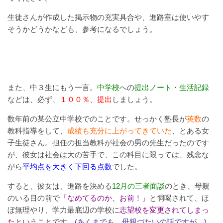
生徒さんが作成した掲示物の充実具合や、進路室は使いやす
そうかどうかなども、参考になるでしょう。
また、中３生にもう一言。
中学校
への
提出ノート・生活記録
などは、必ず、
１００％
、
提出
しましょう。
数年前の某公立中学校でのことです。せっかく塾長が
英数
の
教科指導をして、
成績も充分に上がってきていた
、とある女
子生徒さん。担任の担当教科が社会の男の先生だったのです
が、彼女は社会は大の苦手で、この科目に限っては、残念な
がら
平均点を大きく下回る点数
でした。
すると、彼女は、進路を決める
12月の三者面談
のとき、母親
のいる目の前で
「なめてるのか、お前！」
と恫喝されて、ほ
ぼ無理やり、学力最底辺の学校に
志望校を変更されてしまっ
た
ということです。
(あくまでも、母親づたいの話ですが。)