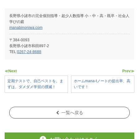
⻑野県⼩諸市の完全個別指導・超少⼈数指導 ⼩・中・⾼・既卒・社会⼈
学びの庭
manabinoniwa.com
〒384-0093
長野県小諸市和田897-2
TEL:
0267-24-8688
≪Next
Prev≫
定期テストで、自己ベストを。ま
ホームmana-tノートの提出率、高
ずは、ダメダメ学習の撲滅！
いです！
一覧へ戻る