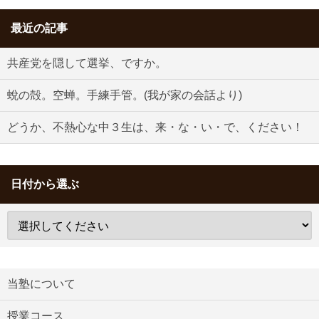
最近の記事
共産党を隠して選挙、ですか。
蛻の殻。空蝉。手練手管。(我が家の会話より)
どうか、不熱心な中３生は、来・な・い・で、ください！
日付から選ぶ
当塾について
授業コース