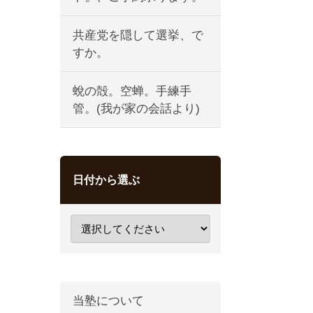
共産党を隠して選挙、で
すか。
蛻の殻。空蝉。手練手
管。(我が家の会話より)
日付から選ぶ
当塾について