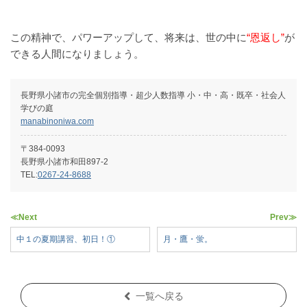
この精神で、パワーアップして、将来は、世の中に
“恩返し”
が
できる人間になりましょう。
⻑野県⼩諸市の完全個別指導・超少⼈数指導 ⼩・中・⾼・既卒・社会⼈
学びの庭
manabinoniwa.com
〒384-0093
長野県小諸市和田897-2
TEL:
0267-24-8688
≪Next
Prev≫
中１の夏期講習、初日！①
月・鷹・蛍。
一覧へ戻る