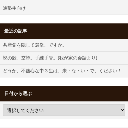
通塾生向け
最近の記事
共産党を隠して選挙、ですか。
蛻の殻。空蝉。手練手管。(我が家の会話より)
どうか、不熱心な中３生は、来・な・い・で、ください！
日付から選ぶ