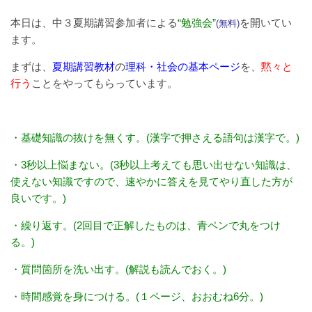
本日は、中３夏期講習参加者による
“勉強会”
を開いてい
(無料)
ます。
まずは、
夏期講習教材
の
理科・社会の基本ページ
を、
黙々と
行う
ことをやってもらっています。
・基礎知識の抜けを無くす。(漢字で押さえる語句は漢字で。)
・3秒以上悩まない。(3秒以上考えても思い出せない知識は、
使えない知識ですので、速やかに答えを見てやり直した方が
良いです。)
・繰り返す。(2回目で正解したものは、青ペンで丸をつけ
る。)
・質問箇所を洗い出す。(解説も読んでおく。)
・時間感覚を身につける。(１ページ、おおむね6分。)