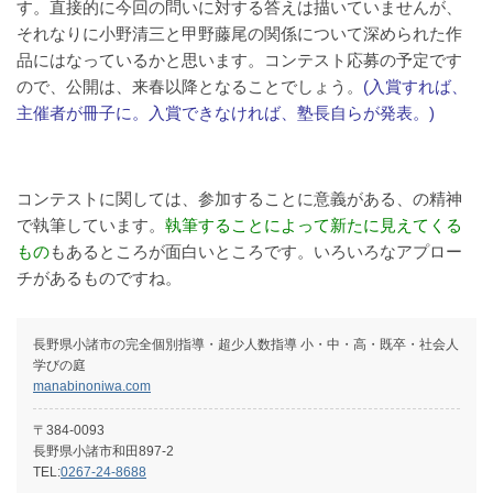
す。直接的に今回の問いに対する答えは描いていませんが、
それなりに小野清三と甲野藤尾の関係について深められた作
品にはなっているかと思います。コンテスト応募の予定です
ので、公開は、来春以降となることでしょう。
(入賞すれば、
主催者が冊子に。入賞できなければ、塾長自らが発表。)
コンテストに関しては、参加することに意義がある、の精神
で執筆しています。
執筆することによって新たに見えてくる
もの
もあるところが面白いところです。いろいろなアプロー
チがあるものですね。
⻑野県⼩諸市の完全個別指導・超少⼈数指導 ⼩・中・⾼・既卒・社会⼈
学びの庭
manabinoniwa.com
〒384-0093
長野県小諸市和田897-2
TEL:
0267-24-8688