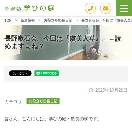
TOP
>
新着情報
>
お役立ち塾長日記
>
長野漱石会。今回は『虞美人草
長野漱石会。今回は『虞美人草』。←読
めますよね？
2025年10月28日
お役立ち塾長日記
カテゴリ
皆さん、こんにちは。学びの庭・塾長の柳です。